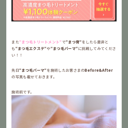
また
“まつ毛トリートメント“
で
“まつ育“
をしたら是非と
も
“まつ毛エクステ“
や
“まつ毛パーマ“
に挑戦してみてくださ
い！！
先日
“まつ毛パーマ“
を施術したお客さまの
Before&After
の写真も載せておきます。
施術前です。