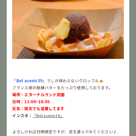
「
Bel avenir39
」でしか味わえないクロッフル
フランス産の発酵バターをたっぷり使用しております。
場所：エターナルランド前面
日時：11:00~16:30
天気：雨天でも営業してます
インスタ：
「Bel avenir39」
よろしければ日時限定ですが、足を運んでみてください♪