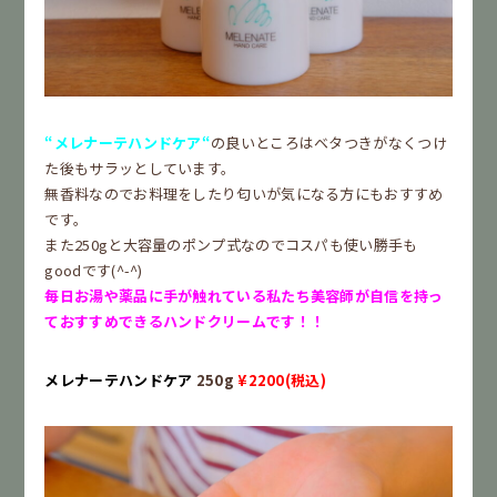
“メレナーテハンドケア“
の良いところはベタつきがなくつけ
た後もサラッとしています。
無香料なのでお料理をしたり匂いが気になる方にもおすすめ
です。
また250gと大容量のポンプ式なのでコスパも使い勝手も
goodです(^-^)
毎日お湯や薬品に手が触れている私たち美容師が自信を持っ
ておすすめできるハンドクリームです！！
メレナーテハンドケア
250g
¥2200(税込)